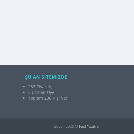
ŞU AN SİTEMİZDE
233 Ziyaretçi
3 Uzman Üye
Toplam 236 Kişi Var
2002 - 2026 ©
Fast Yazılım