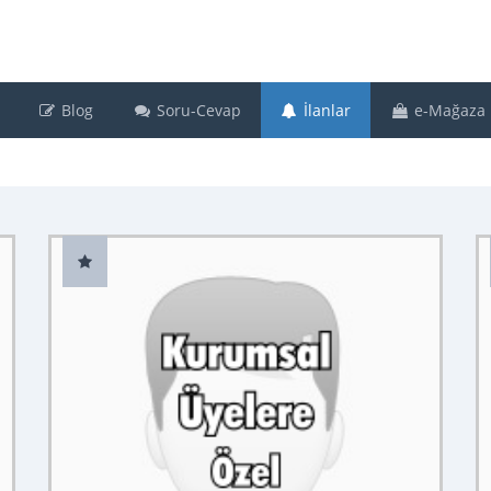
Blog
Soru-Cevap
İlanlar
e-Mağaza