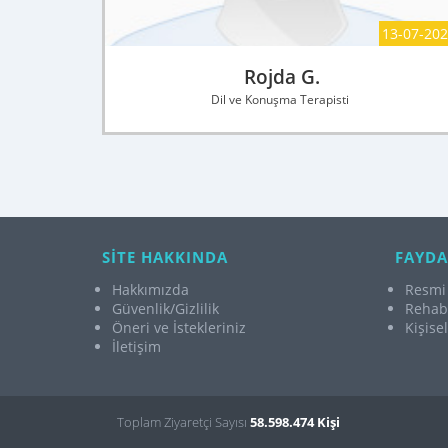
13-07-20
Rojda G.
Dil ve Konuşma Terapisti
SİTE HAKKINDA
FAYDA
Hakkımızda
Resmi 
Güvenlik/Gizlilik
Rehabi
Öneri ve İstekleriniz
Kişise
İletişim
Toplam Ziyaretçi Sayısı
58.598.474 Kişi