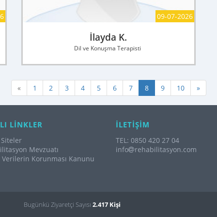
26
09-07-2026
İlayda K.
Dil ve Konuşma Terapisti
«
1
2
3
4
5
6
7
8
9
10
»
LI LİNKLER
İLETİŞİM
Siteler
TEL: 0850 420 27 04
litasyon Mevzuatı
info
rehabilitasyon.com
l Verilerin Korunması Kanunu
Bugünkü Ziyaretçi Sayısı
2.417 Kişi