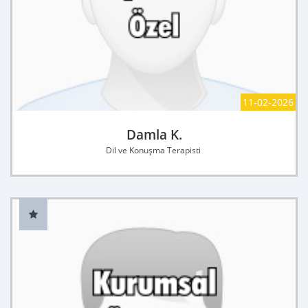
11-02-2026
Damla K.
Dil ve Konuşma Terapisti