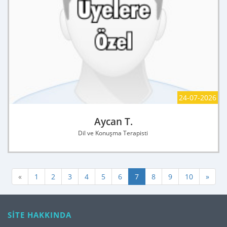
24-07-2026
Aycan T.
Dil ve Konuşma Terapisti
«
1
2
3
4
5
6
7
8
9
10
»
SİTE HAKKINDA