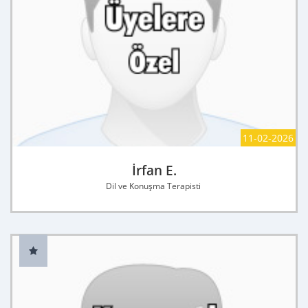
11-02-2026
İrfan E.
Dil ve Konuşma Terapisti