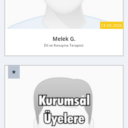
13-03-2026
Melek G.
Dil ve Konuşma Terapisti