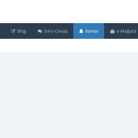
Blog
Soru-Cevap
İlanlar
e-Mağaza