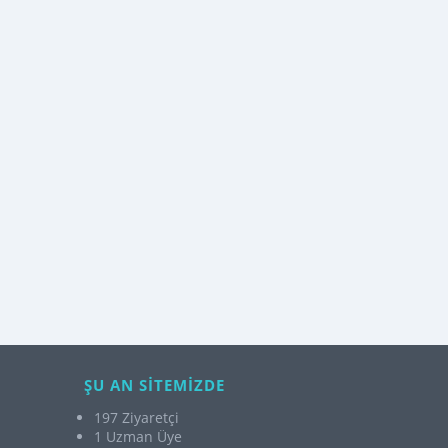
ŞU AN SİTEMİZDE
197 Ziyaretçi
1 Uzman Üye