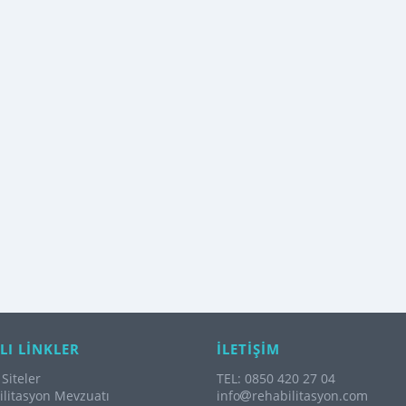
LI LİNKLER
İLETİŞİM
Siteler
TEL: 0850 420 27 04
litasyon Mevzuatı
info
rehabilitasyon.com