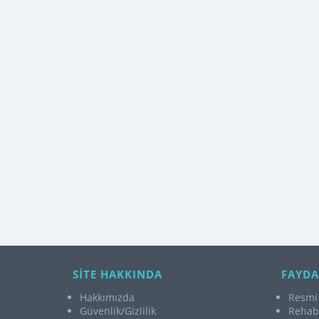
SİTE HAKKINDA
FAYDA
Hakkımızda
Resmi 
Güvenlik/Gizlilik
Rehabi