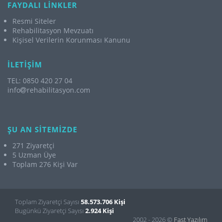
FAYDALI LİNKLER
Resmi Siteler
Rehabilitasyon Mevzuatı
Kişisel Verilerin Korunması Kanunu
İLETİŞİM
TEL: 0850 420 27 04
info
rehabilitasyon.com
ŞU AN SİTEMİZDE
271 Ziyaretçi
5 Uzman Üye
Toplam 276 Kişi Var
Toplam Ziyaretçi Sayısı
58.573.706 Kişi
Bugünkü Ziyaretçi Sayısı
2.924 Kişi
2002 - 2026 ©
Fast Yazılım