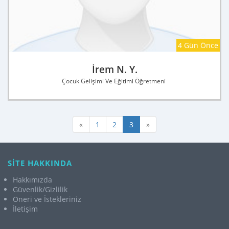
4 Gün Önce
İrem N. Y.
Çocuk Gelişimi Ve Eğitimi Öğretmeni
«
1
2
3
»
SİTE HAKKINDA
Hakkımızda
Güvenlik/Gizlilik
Öneri ve İstekleriniz
İletişim