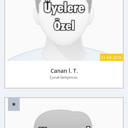
21-04-2026
Canan İ. T.
Çocuk Gelişimcisi