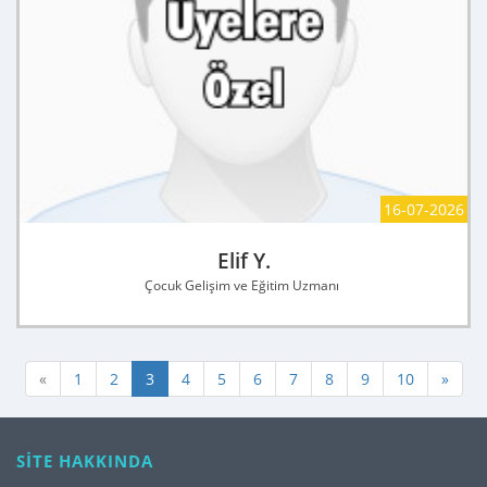
16-07-2026
Elif Y.
Çocuk Gelişim ve Eğitim Uzmanı
«
1
2
3
4
5
6
7
8
9
10
»
SİTE HAKKINDA