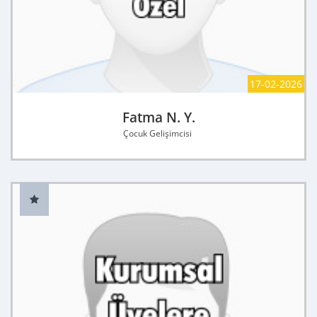
17-02-2026
Fatma N. Y.
Çocuk Gelişimcisi