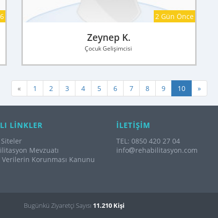
26
2 Gün Önce
Zeynep K.
Çocuk Gelişimcisi
«
1
2
3
4
5
6
7
8
9
10
»
LI LİNKLER
İLETİŞİM
Siteler
TEL: 0850 420 27 04
litasyon Mevzuatı
info
rehabilitasyon.com
l Verilerin Korunması Kanunu
Bugünkü Ziyaretçi Sayısı
11.210 Kişi