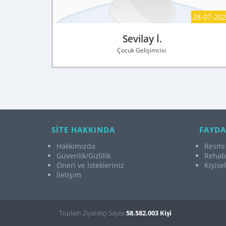
28-07-20
Sevilay İ.
Çocuk Gelişimcisi
SİTE HAKKINDA
FAYDA
Hakkımızda
Resmi 
Güvenlik/Gizlilik
Rehabi
Öneri ve İstekleriniz
Kişise
İletişim
Toplam Ziyaretçi Sayısı
58.582.003 Kişi