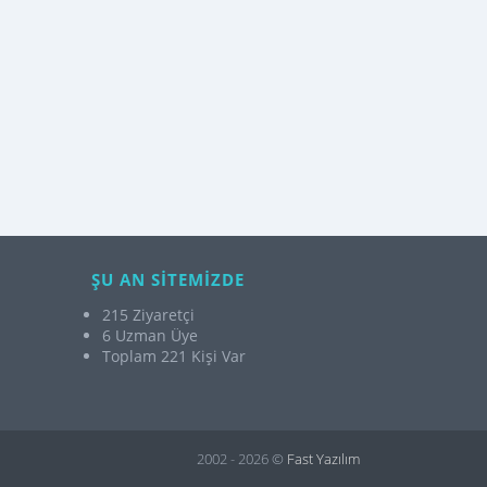
ŞU AN SİTEMİZDE
215 Ziyaretçi
6 Uzman Üye
Toplam 221 Kişi Var
2002 - 2026 ©
Fast Yazılım