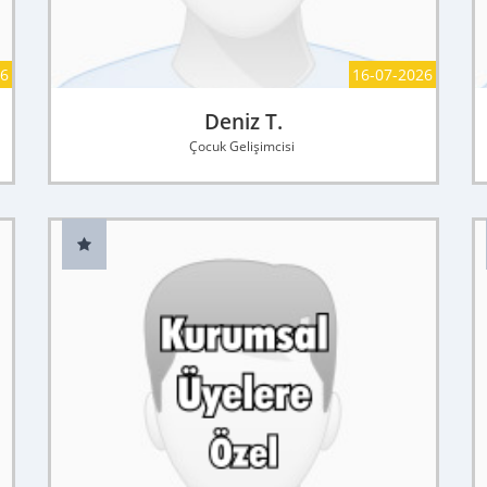
26
16-07-2026
Deniz T.
Çocuk Gelişimcisi