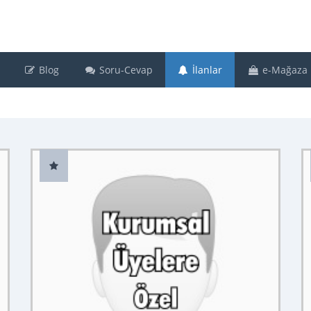
Blog
Soru-Cevap
İlanlar
e-Mağaza