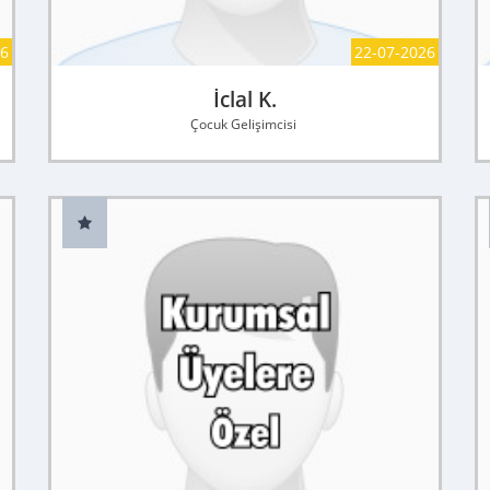
26
22-07-2026
İclal K.
Çocuk Gelişimcisi