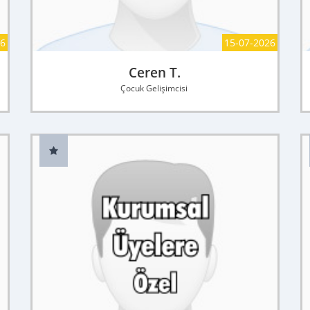
26
15-07-2026
Ceren T.
Çocuk Gelişimcisi