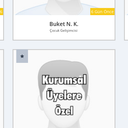
26
6 Gün Önce
Buket N. K.
Çocuk Gelişimcisi