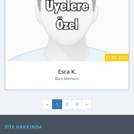
23-07-2026
Esra K.
Büro Memuru
«
1
2
3
»
SİTE HAKKINDA