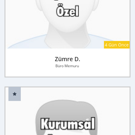
4 Gün Önce
Zümre D.
Büro Memuru