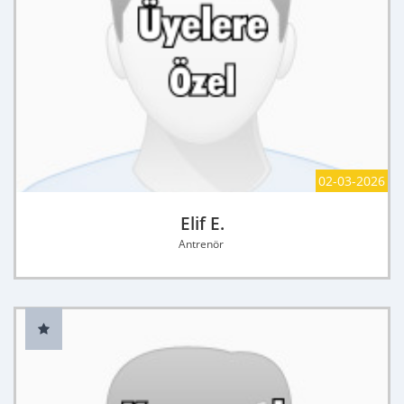
02-03-2026
Elif E.
Antrenör