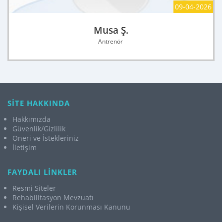
09-04-2026
Musa Ş.
Antrenör
SİTE HAKKINDA
Hakkımızda
Güvenlik/Gizlilik
Öneri ve İstekleriniz
İletişim
FAYDALI LİNKLER
Resmi Siteler
Rehabilitasyon Mevzuatı
Kişisel Verilerin Korunması Kanunu