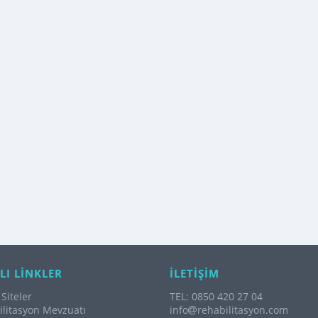
LI LİNKLER
İLETİŞİM
Siteler
TEL: 0850 420 27 04
litasyon Mevzuatı
info
rehabilitasyon.com