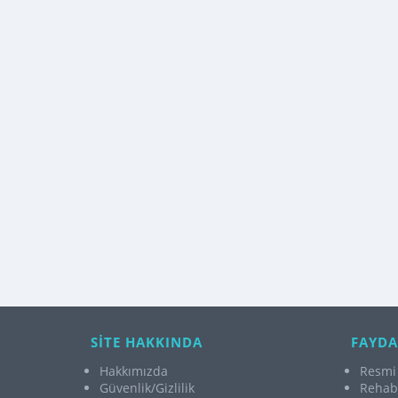
SİTE HAKKINDA
FAYDA
Hakkımızda
Resmi 
Güvenlik/Gizlilik
Rehabi