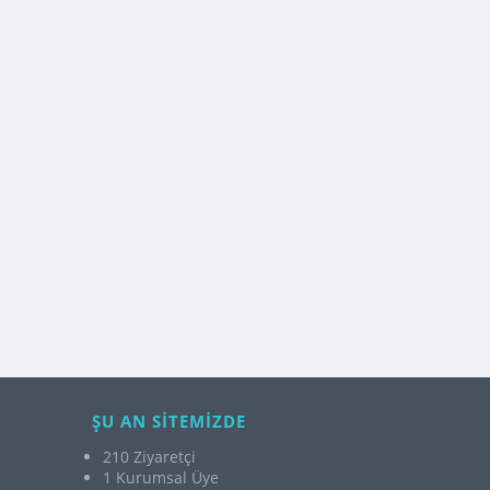
ŞU AN SİTEMİZDE
210 Ziyaretçi
1 Kurumsal Üye