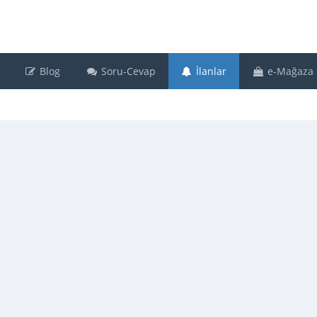
Blog
Soru-Cevap
İlanlar
e-Mağaza