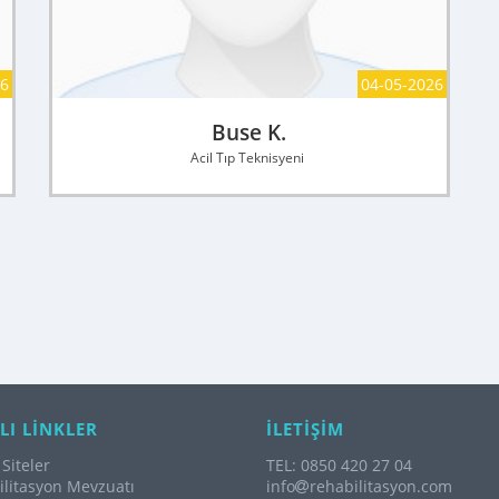
26
04-05-2026
Buse K.
Acil Tıp Teknisyeni
LI LİNKLER
İLETİŞİM
Siteler
TEL: 0850 420 27 04
litasyon Mevzuatı
info
rehabilitasyon.com