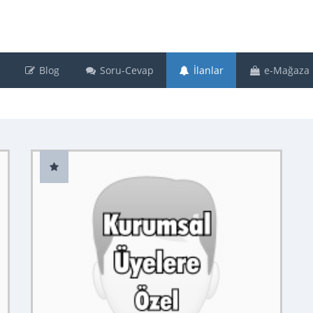
Blog
Soru-Cevap
İlanlar
e-Mağaza