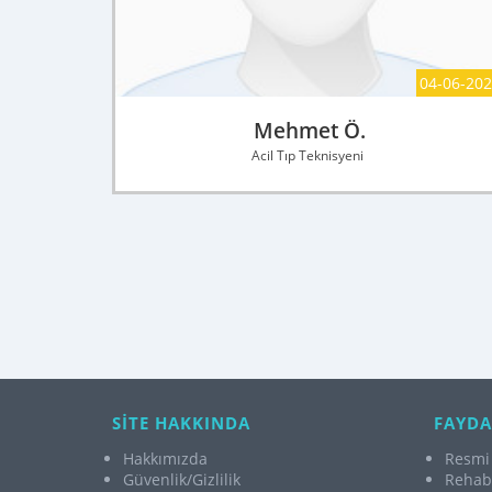
04-06-20
Mehmet Ö.
Acil Tıp Teknisyeni
SİTE HAKKINDA
FAYDA
Hakkımızda
Resmi 
Güvenlik/Gizlilik
Rehabi