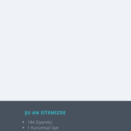
ŞU AN SİTEMİZDE
184 Ziyaretçi
1 Kurumsal Üye