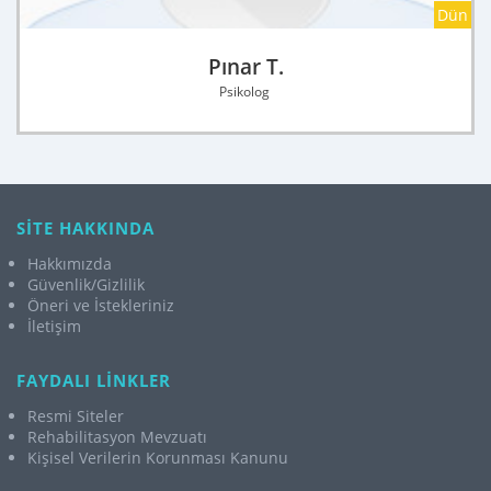
Dün
Pınar T.
Psikolog
SİTE HAKKINDA
Hakkımızda
Güvenlik/Gizlilik
Öneri ve İstekleriniz
İletişim
FAYDALI LİNKLER
Resmi Siteler
Rehabilitasyon Mevzuatı
Kişisel Verilerin Korunması Kanunu