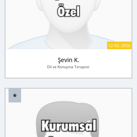
12-02-2026
Şevin K.
Dil ve Konuşma Terapisti