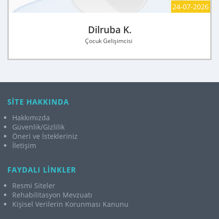
24-07-2026
Dilruba K.
Çocuk Gelişimcisi
SİTE HAKKINDA
Hakkımızda
Güvenlik/Gizlilik
Öneri ve İstekleriniz
İletişim
FAYDALI LİNKLER
Resmi Siteler
Rehabilitasyon Mevzuatı
Kişisel Verilerin Korunması Kanunu