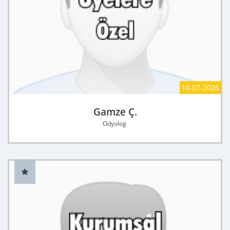
10-07-2026
Gamze Ç.
Odyolog