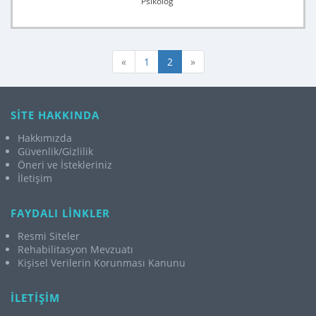
Psikolog
«
1
2
»
SİTE HAKKINDA
Hakkımızda
Güvenlik/Gizlilik
Öneri ve İstekleriniz
İletişim
FAYDALI LİNKLER
Resmi Siteler
Rehabilitasyon Mevzuatı
Kişisel Verilerin Korunması Kanunu
İLETİŞİM