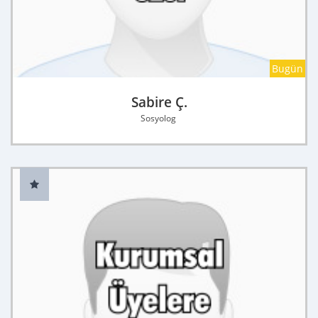
Bugün
Sabire Ç.
Sosyolog