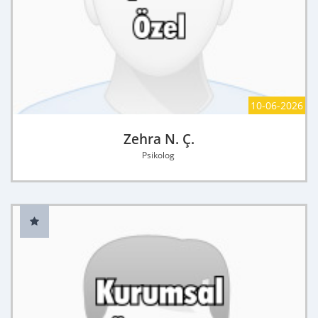
10-06-2026
Zehra N. Ç.
Psikolog