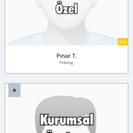
Dün
Pınar T.
Psikolog