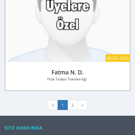
08-07-2026
Fatma N. D.
Fizik Tedavi Teknikerliği
«
1
2
»
SİTE HAKKINDA