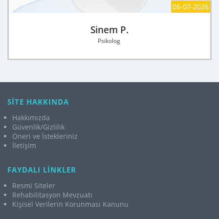
06-07-2026
Sinem P.
Psikolog
SİTE HAKKINDA
Hakkımızda
Güvenlik/Gizlilik
Öneri ve İstekleriniz
İletişim
FAYDALI LİNKLER
Resmi Siteler
Rehabilitasyon Mevzuatı
Kişisel Verilerin Korunması Kanunu