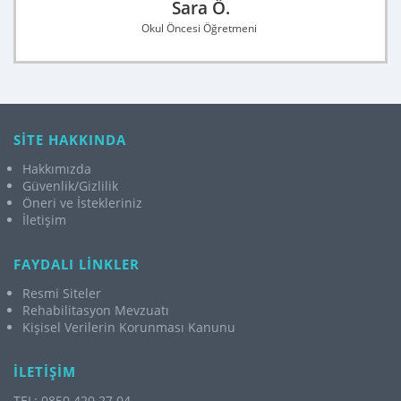
Sara Ö.
Okul Öncesi Öğretmeni
SİTE HAKKINDA
Hakkımızda
Güvenlik/Gizlilik
Öneri ve İstekleriniz
İletişim
FAYDALI LİNKLER
Resmi Siteler
Rehabilitasyon Mevzuatı
Kişisel Verilerin Korunması Kanunu
İLETİŞİM
TEL: 0850 420 27 04