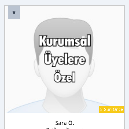
5 Gün Önce
Sara Ö.