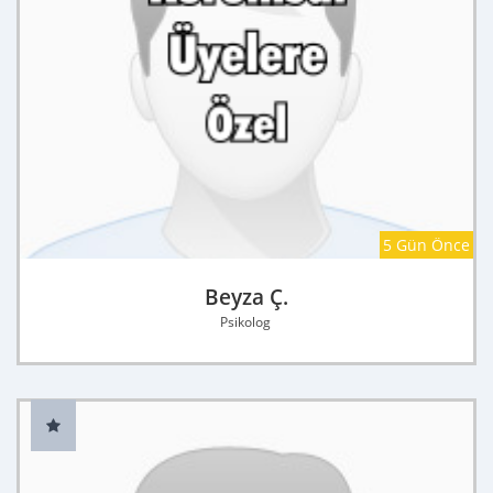
5 Gün Önce
Beyza Ç.
Psikolog