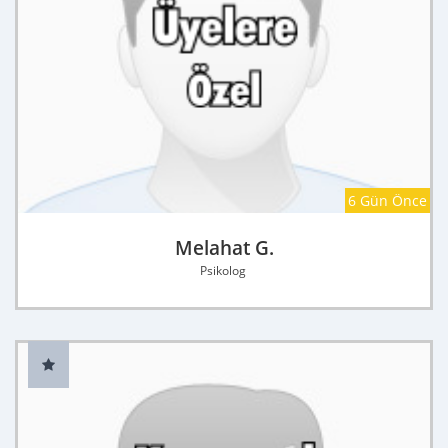
6 Gün Önce
Melahat G.
Psikolog