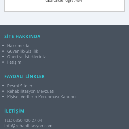
Okul Öncesi Öğretmeni
SİTE HAKKINDA
Hakkımızda
Güvenlik/Gizlilik
Öneri ve İstekleriniz
İletişim
FAYDALI LİNKLER
Resmi Siteler
Rehabilitasyon Mevzuatı
Kişisel Verilerin Korunması Kanunu
İLETİŞİM
TEL: 0850 420 27 04
info
rehabilitasyon.com