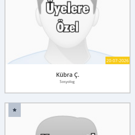
20-07-2026
Kübra Ç.
Sosyolog