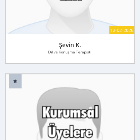
12-02-2026
Şevin K.
Dil ve Konuşma Terapisti