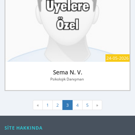
24-05-2026
Sema N. V.
Psikolojik Danışman
«
1
2
3
4
5
»
SİTE HAKKINDA