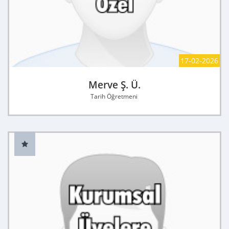
17-02-2026
Merve Ş. Ü.
Tarih Öğretmeni