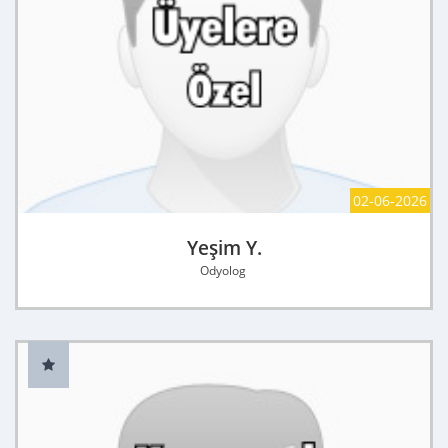
02-06-2026
Yeşim Y.
Odyolog