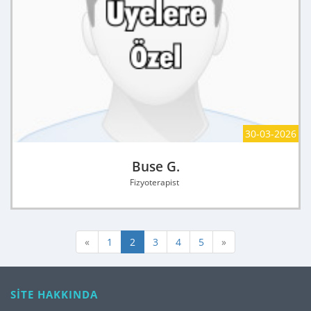
30-03-2026
Buse G.
Fizyoterapist
«
1
2
3
4
5
»
SİTE HAKKINDA