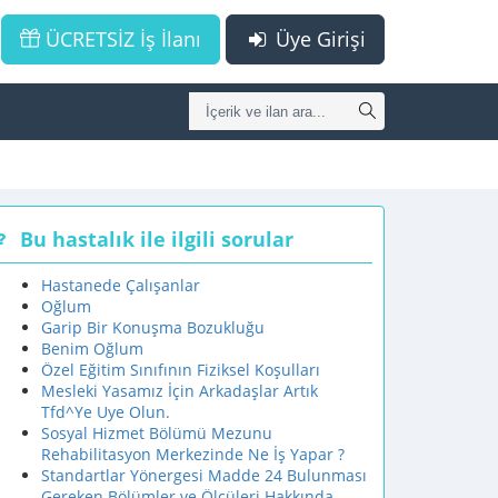
ÜCRETSİZ İş İlanı
Üye Girişi
Bu hastalık ile ilgili sorular
Hastanede Çalışanlar
Oğlum
Garip Bir Konuşma Bozukluğu
Benim Oğlum
Özel Eğitim Sınıfının Fiziksel Koşulları
Mesleki Yasamız İçin Arkadaşlar Artık
Tfd^Ye Uye Olun.
Sosyal Hizmet Bölümü Mezunu
Rehabilitasyon Merkezinde Ne İş Yapar ?
Standartlar Yönergesi Madde 24 Bulunması
Gereken Bölümler ve Ölçüleri Hakkında