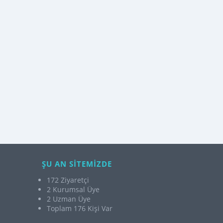
ŞU AN SİTEMİZDE
172 Ziyaretçi
2 Kurumsal Üye
2 Uzman Üye
Toplam 176 Kişi Var