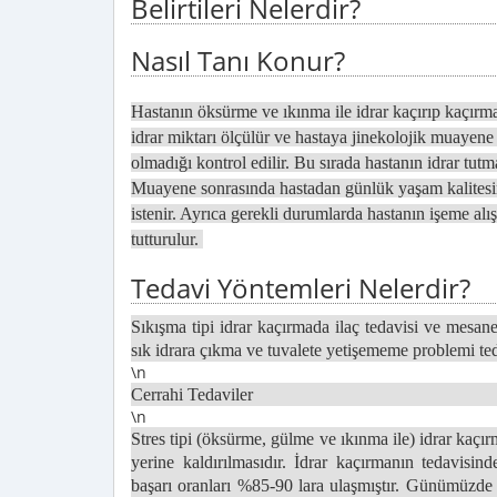
Belirtileri Nelerdir?
Nasıl Tanı Konur?
Hastanın öksürme ve ıkınma ile idrar kaçırıp kaçırma
idrar miktarı ölçülür ve hastaya jinekolojik muayen
olmadığı kontrol edilir. Bu sırada hastanın idrar tutm
Muayene sonrasında hastadan günlük yaşam kalitesi
istenir. Ayrıca gerekli durumlarda hastanın işeme alış
tutturulur.
Tedavi Yöntemleri Nelerdir?
Sıkışma tipi idrar kaçırmada ilaç tedavisi ve mesan
sık idrara çıkma ve tuvalete yetişememe problemi teda
\n
Cerrahi Tedaviler
\n
Stres tipi (öksürme, gülme ve ıkınma ile) idrar kaçır
yerine kaldırılmasıdır. İdrar kaçırmanın tedavisi
başarı oranları %85-90 lara ulaşmıştır. Günümüzde 