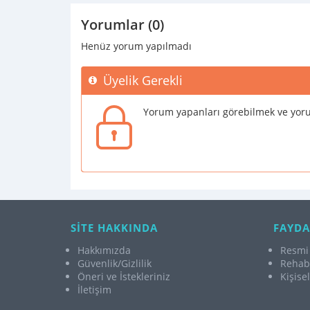
Yorumlar (0)
Henüz yorum yapılmadı
Üyelik Gerekli
Yorum yapanları görebilmek ve yoru
SİTE HAKKINDA
FAYDA
Hakkımızda
Resmi 
Güvenlik/Gizlilik
Rehabi
Öneri ve İstekleriniz
Kişise
İletişim