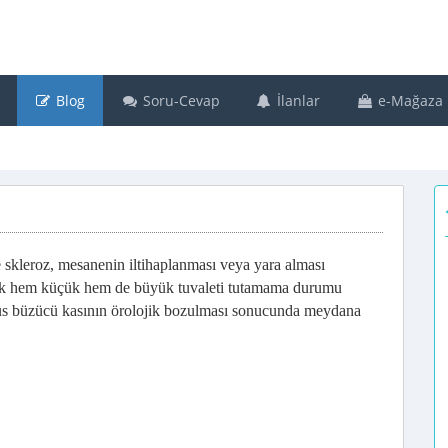
Blog
Soru-Cevap
İlanlar
e-Mağaza
e skleroz, mesanenin iltihaplanması veya yara alması
arak hem küçük hem de büyük tuvaleti tutamama durumu
nüs büzücü kasının örolojik bozulması sonucunda meydana