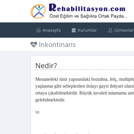
Anasayfa
Kurumlar
Uzmanlar
İnkontinans
Nedir?
Mesanedeki sinir yapısındaki bozulma, felç, multipl
yaşlanma gibi sebeplerden dolayı gayri ihtiyari ol
ortaya çıkabilmektedir. Büyük tuvaleti tutamama a
gelebilmektedir.
\n