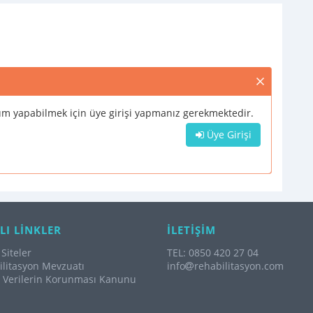
m yapabilmek için üye girişi yapmanız gerekmektedir.
Üye Girişi
LI LİNKLER
İLETİŞİM
Siteler
TEL: 0850 420 27 04
litasyon Mevzuatı
info
rehabilitasyon.com
l Verilerin Korunması Kanunu