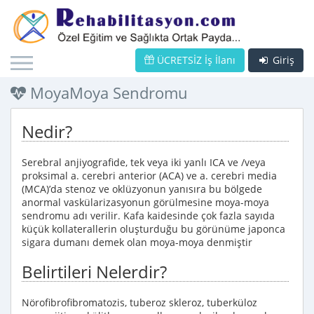
ÜCRETSİZ İş İlanı
Giriş
MoyaMoya Sendromu
Nedir?
Serebral anjiyografide, tek veya iki yanlı ICA ve /veya
proksimal a. cerebri anterior (ACA) ve a. cerebri media
(MCA)’da stenoz ve oklüzyonun yanısıra bu bölgede
anormal vaskülarizasyonun görülmesine moya-moya
sendromu adı verilir. Kafa kaidesinde çok fazla sayıda
küçük kollaterallerin oluşturduğu bu görünüme japonca
sigara dumanı demek olan moya-moya denmiştir
Belirtileri Nelerdir?
Nörofibrofibromatozis, tuberoz skleroz, tuberküloz