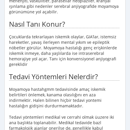
menenjiti, vaskülitler, parasellar neoplaziler, kranyal
ışınlama gibi nedenler serebral anjiyografide moyamoya
görünümüne yol açabilir.
Nasıl Tanı Konur?
Çocuklarda tekrarlayan iskemik olaylar, GIA’lar, istemsiz
hareketler, yavaş ilerleyen mental yıkım ve epileptik
nöbetler görülür. Moyamoya hastalığı genç erişkinlerde
iskemik inmeye, daha yaşlılarda ise intraserebral
hemorajiye yol açar. Tanı için konvensiyonel anjiyografi
gereklidir
Tedavi Yöntemleri Nelerdir?
Moyamoya hastahgmm tedavisinde amaç iskemik
belirtileri önlemek, kanama olasılığını en aza
indirmektir. Halen bilinen hiçbir tedavi yontemi
hastalığın gidişini durdurmamaktadır.
Tedavi yöntemleri medikal ve cerrahi olmak üuzere iki
ana başlıkta toplanabilir. Medikal tedavide bazl
farmakolojik ajanlar onerilse de, genellikle kabul