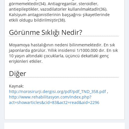
görmemektedir(34). Antiagreganlar, steroidler,
antiepileptikler, vazodilatorler kullanılmaktadlr(36).
Kalsiyum antagonistlerinin başşağrısı şikayetlerinde
etkili oldugu bildirilmiştir(38).
Görünme Sıklığı Nedir?
Moyamoya hastalığının nedeni bilinmemektedir. En sık
japonlarda görülür. Yıllık insidensi 1/1000.000 dır. En sık
10 yaşın altındaki çocuklarla, üçüncü dekattaki genç
erişkinleri etkiler.
Diğer
Kaynak:
http://norosirurji.dergisi.org/pdf/pdf_TND_358.pdf
,
http://www.rehabilitasyon.com/index.php?
act=showarticles&cid=83&act2=read&aid=2296