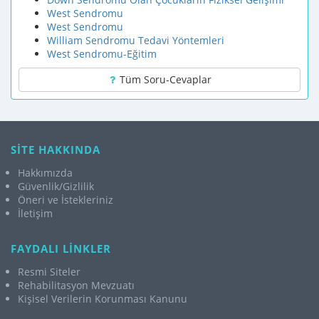
West Sendromu
West Sendromu
William Sendromu Tedavi Yöntemleri
West Sendromu-Eğitim
Tüm Soru-Cevaplar
SİTE HAKKINDA
Hakkımızda
Güvenlik/Gizlilik
Öneri ve İstekleriniz
İletişim
FAYDALI LİNKLER
Resmi Siteler
Rehabilitasyon Mevzuatı
Kişisel Verilerin Korunması Kanunu