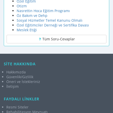
Özel Eğitim
Otizm
Nasrettin Hoca Eğitim Programı
Öz Bakım ve Dehp
Sosyal Hizmetler Temel Kanunu Olmalı
Özel Eğitimciler Derneği ve Sertifika Davası
Meslek Etiği
Tüm Soru-Cevaplar
SİTE HAKKINDA
Hakkımızda
Güvenlik/Gizlilik
Öneri ve İstekleriniz
İletişim
FAYDALI LİNKLER
Resmi Siteler
Rehabilitasyon Mevzuatı