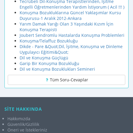
Tecrübeli Dil-Konuşma Terapistlerinden, İşitme
Engelli Öğretmenlerinden Yardım İstiyorum ( Acil !!! )
Konuşma Bozukluklarına Güncel Yaklaşımlar Kursu
Duyurusu-1 Aralık 2012-Ankara
Yarım Damak Yarığı Olan 3 Yaşındaki Kızım İçin
Konuşma Terapisti
Joubert Sendromlu Hastalarda Konuşma Problemleri
Konuşma/Telaffuz Bozukluğu
Dikde - Pare &Quot;Dil, İşitme, Konuşma ve Dinleme
Uygulayıcı Eğitimi&Quot;
Dil ve Konuşma Güçlügü
Garip Bir Konuşma Bozukluğu
Dil ve Konuşma Bozuklukları Semineri
Tüm Soru-Cevaplar
SİTE HAKKINDA
Hakkımızda
Güvenlik/Gizlilik
Öneri ve İstekleriniz