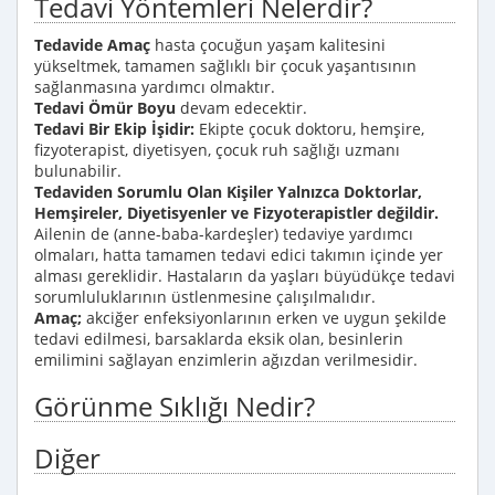
Tedavi Yöntemleri Nelerdir?
Tedavide Amaç
hasta çocuğun yaşam kalitesini
yükseltmek, tamamen sağlıklı bir çocuk yaşantısının
sağlanmasına yardımcı olmaktır.
Tedavi Ömür Boyu
devam edecektir.
Tedavi Bir Ekip İşidir:
Ekipte çocuk doktoru, hemşire,
fizyoterapist, diyetisyen, çocuk ruh sağlığı uzmanı
bulunabilir.
Tedaviden Sorumlu Olan Kişiler Yalnızca Doktorlar,
Hemşireler, Diyetisyenler ve Fizyoterapistler değildir.
Ailenin de (anne-baba-kardeşler) tedaviye yardımcı
olmaları, hatta tamamen tedavi edici takımın içinde yer
alması gereklidir. Hastaların da yaşları büyüdükçe tedavi
sorumluluklarının üstlenmesine çalışılmalıdır.
Amaç;
akciğer enfeksiyonlarının erken ve uygun şekilde
tedavi edilmesi, barsaklarda eksik olan, besinlerin
emilimini sağlayan enzimlerin ağızdan verilmesidir.
Görünme Sıklığı Nedir?
Diğer