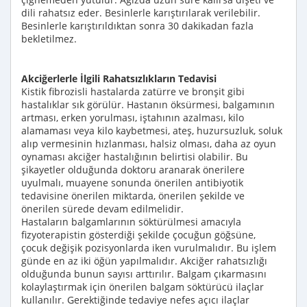
dili rahatsız eder. Besinlerle karıştırılarak verilebilir.
Besinlerle karıştırıldıktan sonra 30 dakikadan fazla
bekletilmez.
Akciğerlerle İlgili Rahatsızlıkların Tedavisi
Kistik fibrozisli hastalarda zatürre ve bronşit gibi
hastalıklar sık görülür. Hastanın öksürmesi, balgamının
artması, erken yorulması, iştahının azalması, kilo
alamaması veya kilo kaybetmesi, ateş, huzursuzluk, soluk
alıp vermesinin hızlanması, halsiz olması, daha az oyun
oynaması akciğer hastalığının belirtisi olabilir. Bu
şikayetler olduğunda doktoru aranarak önerilere
uyulmalı, muayene sonunda önerilen antibiyotik
tedavisine önerilen miktarda, önerilen şekilde ve
önerilen sürede devam edilmelidir.
Hastaların balgamlarının söktürülmesi amacıyla
fizyoterapistin gösterdiği şekilde çocuğun göğsüne,
çocuk değişik pozisyonlarda iken vurulmalıdır. Bu işlem
günde en az iki öğün yapılmalıdır. Akciğer rahatsızlığı
olduğunda bunun sayısı arttırılır. Balgam çıkarmasını
kolaylaştırmak için önerilen balgam söktürücü ilaçlar
kullanılır. Gerektiğinde tedaviye nefes açıcı ilaçlar