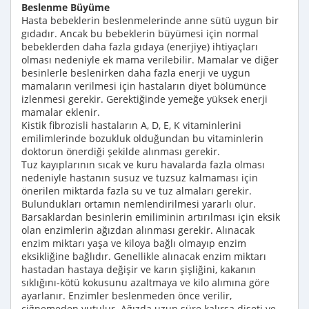
Beslenme Büyüme
Hasta bebeklerin beslenmelerinde anne sütü uygun bir
gıdadır. Ancak bu bebeklerin büyümesi için normal
bebeklerden daha fazla gıdaya (enerjiye) ihtiyaçları
olması nedeniyle ek mama verilebilir. Mamalar ve diğer
besinlerle beslenirken daha fazla enerji ve uygun
mamaların verilmesi için hastaların diyet bölümünce
izlenmesi gerekir. Gerektiğinde yemeğe yüksek enerji
mamalar eklenir.
Kistik fibrozisli hastaların A, D, E, K vitaminlerini
emilimlerinde bozukluk olduğundan bu vitaminlerin
doktorun önerdiği şekilde alınması gerekir.
Tuz kayıplarının sıcak ve kuru havalarda fazla olması
nedeniyle hastanın susuz ve tuzsuz kalmaması için
önerilen miktarda fazla su ve tuz almaları gerekir.
Bulundukları ortamın nemlendirilmesi yararlı olur.
Barsaklardan besinlerin emiliminin artırılması için eksik
olan enzimlerin ağızdan alınması gerekir. Alınacak
enzim miktarı yaşa ve kiloya bağlı olmayıp enzim
eksikliğine bağlıdır. Genellikle alınacak enzim miktarı
hastadan hastaya değişir ve karın şişliğini, kakanın
sıklığını-kötü kokusunu azaltmaya ve kilo alımına göre
ayarlanır. Enzimler beslenmeden önce verilir,
çiğnemeden yutulur. Ağızda uzun süre kalırsa dişeti ve