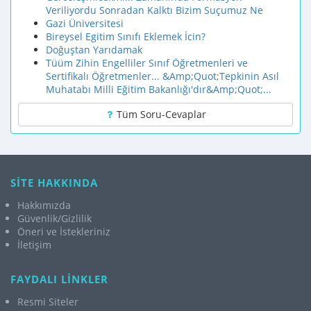
Veriliyordu Sonradan Kalktı Bizim Suçumuz Ne
Gazi Üniversitesi
Bireysel Egitim Sınıfı Eklemek İcin?
Doğuştan Yarıdamak
Tüüm Zihin Engelliler Sınıf Öğretmenleri ve
Sertifikalı Öğretmenler... &Amp;Quot;Tepkinin Asıl
Muhatabı Milli Eğitim Bakanlığı'dır&Amp;Quot;...
Tüm Soru-Cevaplar
SİTE HAKKINDA
Hakkımızda
Güvenlik/Gizlilik
Öneri ve İstekleriniz
İletişim
FAYDALI LİNKLER
Resmi Siteler