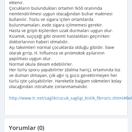
eklenir.
Çocukların bulundukları ortamın %50 oranında
nemlendirilmesi uygun olacağından buhar makinesi
kullanılır. Tozlu ve sigara içilen ortamlarda
bulunmamaları, evde sigara içilmemesi gerekir.
Hasta ve gripli kişilerden uzak durmaları uygun olur.
Kızamık, suçiçeği gibi önemli hastalıkları geçirirken
doktorlarının haberi olmalıdır.
Aşı takvimleri normal çocuklarda olduğu gibidir. İlave
olarak grrip, H. İnfluenza ve pnömokok aşılarının
yapılması uygun olur.
Normal okula devam edebilirler.
Her türlü sporu yapabilirler (dalma hariç), ortamında toz
ve duman olmayan, çok ağır iş gücü gerektirmeyen her
türlü işte çalışabilirler. Hareketle balgam sökmeleri kolay
olacağından istirahate zorlanmamalıdır.
http://www.tr.net/saglik/cocuk_sagligi_kistik_fibrozis.shtml#Beli
Yorumlar (0)