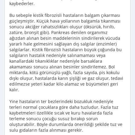
kaybederler.
Bu sebeple kistik fibrozisli hastaların balgam çıkarması
güçleşmiştir. Küçük hava yollarının balgamla tıkanması
sonucu akciğer rahatsızlıkları oluşur (öksürük, hırıltı,
zatüre, bronşit gibi). Pankreas denilen organımız
ağızdan alınan besin maddelerinin sindirilerek vücuda
yararlı hale gelmesini sağlayan dış salgılar (enzimler)
salgılarlar. Kistik fibrozisli hastaların büyük çoğunda bu
salgıların hastalık nedeniyle salınamaması veya
kanallardaki tıkanıklıklar nedeniyle barsaklara
akamaması sonucu alınan besinler sindirilemez. Bol
miktarda, kötü görünüşlü-yağlı, fazla sayıda, pis kokulu
dışkı oluşur, hastalarda karın şişliği ve gaz oluşur, tedavi
edilmezse yeteri kadar kilo alamaz ve büyümeleri geri
kalır.
Yine hastaların ter bezlerindeki bozukluk nedeniyle
terleri normal çocuklara göre daha tuzludur. Fazla tuz
kaybetmeleri özellikle sıcak ve kuru havalarda fazla
terleme sonucu çocuğu susuz bırakıp sorun
oluşturabilir. Böyle durumlarda önerildiği şekilde tuz ve
sulu gıdaların fazla alınması gerekir.