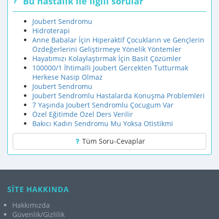
Bu hastalık ile ilgili sorular
Joubert Sendromu
Hidroterapi
Anne Babalar İçin Hiperaktif Çocukların ve Gençlerin
Özdeğerlerini Geliştirmeye Yönelik Yöntemler
Hayatımızı Kolaylaştırmak İçin Basit Çözümler
100000/1 İhtimalli Joubert Gercekten Tutturmak
Herkese Nasip Olmaz
Joubert Sendromu
Joubert Sendromlu Hastalarda Konuşma Problemleri
7 Yaşında Joubert Sendromlu Çocugum Var
Özel Eğitimde Özel Ders Verilir
Bakıcı Kadın Sendromu Mu Yoksa Otistikmi
Tüm Soru-Cevaplar
SİTE HAKKINDA
Hakkımızda
Güvenlik/Gizlilik