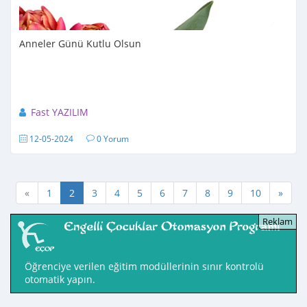
Anneler Günü Kutlu Olsun
Fast YAZILIM
12-05-2024
0 Yorum
«
1
2
3
4
5
6
7
8
9
10
»
Öğrenciye verilen eğitim modüllerinin sınır kontrolü
otomatik yapın.