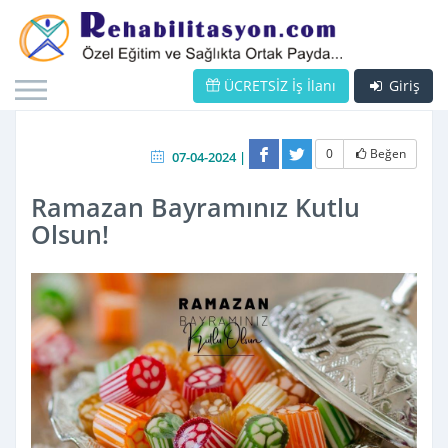
ÜCRETSİZ İş İlanı
Giriş
0
Beğen
07-04-2024 |
Ramazan Bayramınız Kutlu
Olsun!