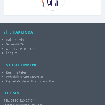
SİTE HAKKINDA
Hakkımızda
Güvenlik/Gizlilik
Öneri ve İstekleriniz
İletişim
FAYDALI LİNKLER
Resmi Siteler
Rehabilitasyon Mevzuatı
Kişisel Verilerin Korunması Kanunu
İLETİŞİM
TEL: 0850 420 27 04
info
rehabilitasyon.com