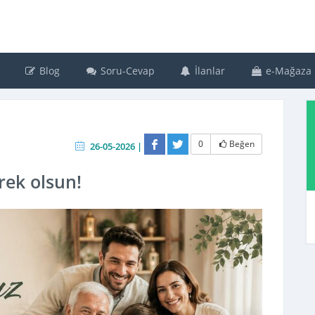
Blog
Soru-Cevap
İlanlar
e-Mağaza
0
Beğen
26-05-2026 |
ek olsun!