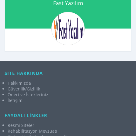
Fast Yazılım
SİTE HAKKINDA
Hakkımızda
Güvenlik/Gizlilik
Öneri ve İstekleriniz
İletişim
FAYDALI LİNKLER
Resmi Siteler
Rehabilitasyon Mevzuatı