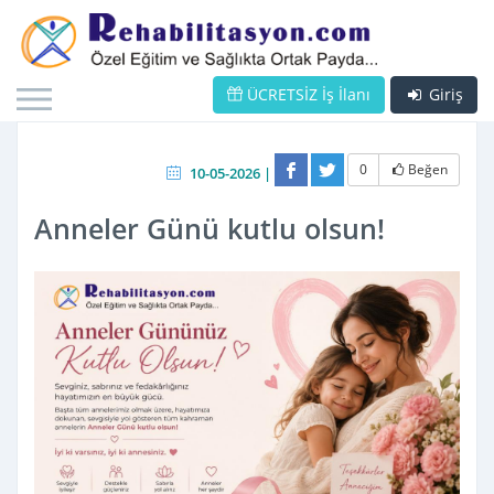
ÜCRETSİZ İş İlanı
Giriş
0
Beğen
10-05-2026 |
Anneler Günü kutlu olsun!