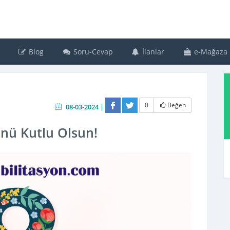
Blog
Soru-Cevap
İlanlar
e-Mağaza
0
Beğen
08-03-2024 |
nü Kutlu Olsun!