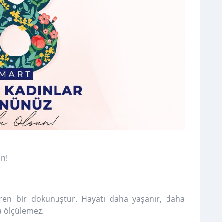
un!
iren bir dokunuştur. Hayatı daha yaşanır, daha
la ölçülemez.