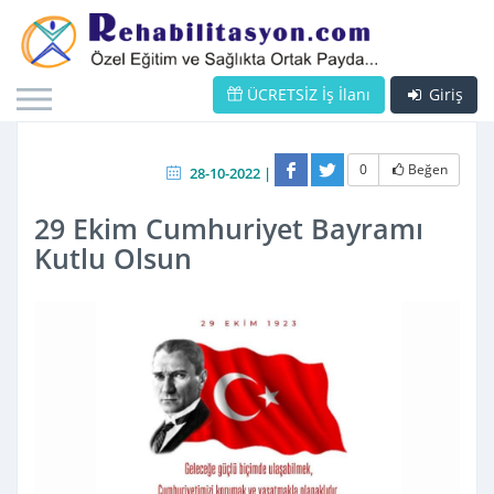
ÜCRETSİZ İş İlanı
Giriş
0
Beğen
28-10-2022 |
29 Ekim Cumhuriyet Bayramı
Kutlu Olsun