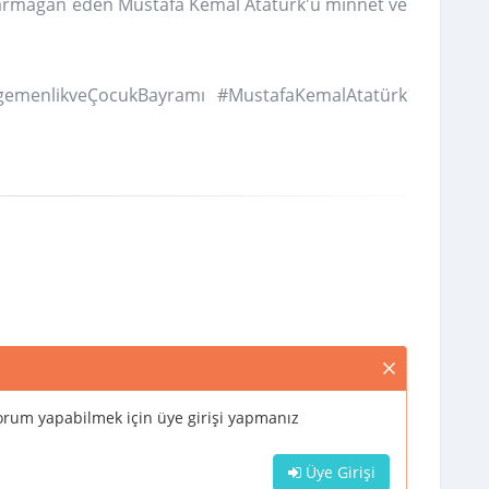
 armağan eden Mustafa Kemal Atatürk'ü minnet ve
gemenlikveÇocukBayramı #MustafaKemalAtatürk
rum yapabilmek için üye girişi yapmanız
Üye Girişi