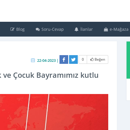
Blog
Soru-Cevap
İlanlar
e-Mağaza
0
Beğen
22-04-2023 |
k ve Çocuk Bayramımız kutlu