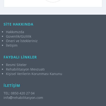
SİTE HAKKINDA
Hakkımızda
Güvenlik/Gizlilik
Öneri ve İstekleriniz
İletişim
FAYDALI LİNKLER
Resmi Siteler
Rehabilitasyon Mevzuatı
Kişisel Verilerin Korunması Kanunu
İLETİŞİM
TEL: 0850 420 27 04
info
rehabilitasyon.com