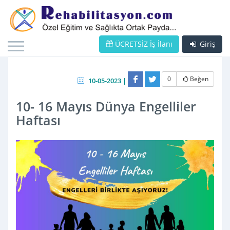
ÜCRETSİZ İş İlanı
Giriş
0
Beğen
10-05-2023 |
10- 16 Mayıs Dünya Engelliler
Haftası