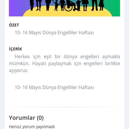
ÖZET
10- 16 Mayıs Dünya Engelliler Haftası
İÇERİK
Herkes için eşit bir dünya engelleri aşmakla
mümkün. Hayatı paylaşmak için engelleri birlikte
aşıyoruz.
10- 16 Mayıs Dünya
Engelliler
Haftası
Yorumlar (0)
Henüz yorum yapılmadı