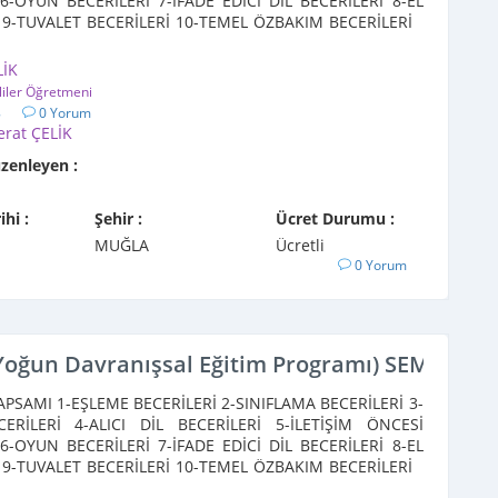
6-OYUN BECERİLERİ 7-İFADE EDİCİ DİL BECERİLERİ 8-EL
 9-TUVALET BECERİLERİ 10-TEMEL ÖZBAKIM BECERİLERİ
LİK
liler Öğretmeni
8
0 Yorum
erat ÇELİK
üzenleyen :
ihi :
Şehir :
Ücret Durumu :
MUĞLA
Ücretli
0 Yorum
 Yoğun Davranışsal Eğitim Programı) SEMİNER
PSAMI 1-EŞLEME BECERİLERİ 2-SINIFLAMA BECERİLERİ 3-
CERİLERİ 4-ALICI DİL BECERİLERİ 5-İLETİŞİM ÖNCESİ
6-OYUN BECERİLERİ 7-İFADE EDİCİ DİL BECERİLERİ 8-EL
 9-TUVALET BECERİLERİ 10-TEMEL ÖZBAKIM BECERİLERİ