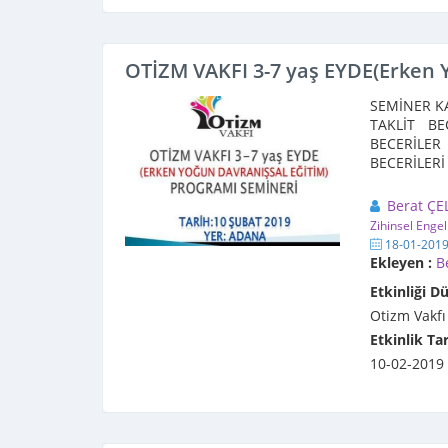
OTİZM VAKFI 3-7 yaş EYDE(Erken 
SEMİNER KA
TAKLİT BE
BECERİLER 
BECERİLERİ
Eğitime kiml
Berat ÇE
Zihinsel Engel
18-01-201
Ekleyen :
B
Etkinliği D
Otizm Vakfı
Etkinlik Tar
10-02-2019