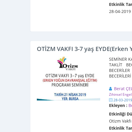
Etkinlik Tar
28-04-2019
OTİZM VAKFI 3-7 yaş EYDE(Erken 
SEMİNER KA
TAKLİT BE
BECERİLER 
BECERİLERİ
Eğitime ...
Berat ÇE
Zihinsel Engel
28-03-201
Ekleyen :
B
Etkinliği D
Otizm Vakfı
Etkinlik Tar