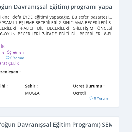
oğun Davranışsal Eğitim) programı yapacağız
kinci defa EYDE eğitimi yapacağız. Bu sefer pazartesi...
PSAMI 1-EŞLEME BECERİLERİ 2-SINIFLAMA BECERİLERİ 3-
CERİLERİ 4-ALICI DİL BECERİLERİ 5-İLETİŞİM ÖNCESİ
6-OYUN BECERİLERİ 7-İFADE EDİCİ DİL BECERİLERİ 8-EL
..
LİK
liler Öğretmeni
9
0 Yorum
erat ÇELİK
üzenleyen :
ihi :
Şehir :
Ücret Durumu :
MUĞLA
Ücretli
0 Yorum
 Yoğun Davranışsal Eğitim Programı) SEMİNER