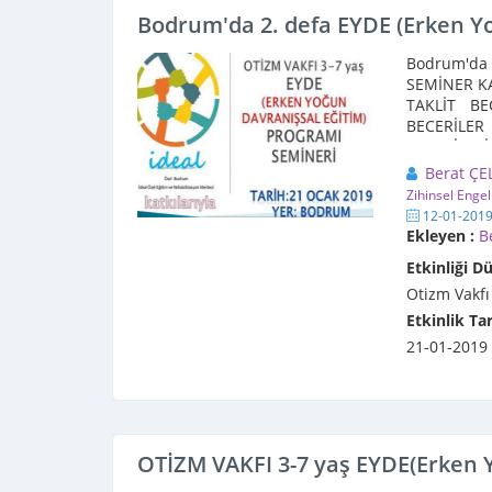
Bodrum'da 2. defa EYDE (Erken Y
Bodrum'da i
SEMİNER KA
TAKLİT BE
BECERİLER 
BECERİLERİ .
Berat ÇE
Zihinsel Engel
12-01-201
Ekleyen :
B
Etkinliği D
Otizm Vakfı
Etkinlik Tar
21-01-2019
OTİZM VAKFI 3-7 yaş EYDE(Erken