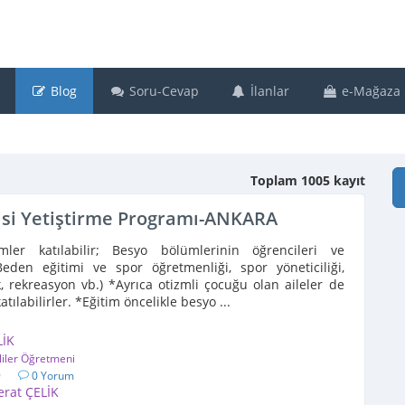
Blog
Soru-Cevap
İlanlar
e-Mağaza
Toplam 1005 kayıt
mcisi Yetiştirme Programı-ANKARA
mler katılabilir; Besyo bölümlerinin öğrencileri ve
Beden eğitimi ve spor öğretmenliği, spor yöneticiliği,
, rekreasyon vb.) *Ayrıca otizmli çocuğu olan aileler de
tılabilirler. *Eğitim öncelikle besyo ...
LİK
liler Öğretmeni
9
0 Yorum
erat ÇELİK