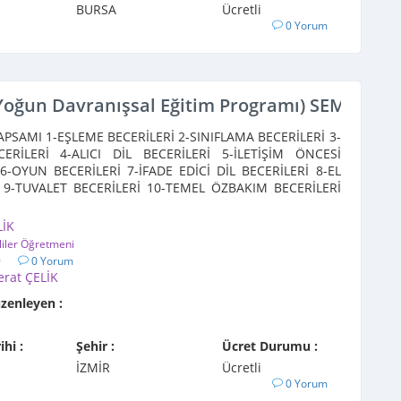
BURSA
Ücretli
0 Yorum
Yoğun Davranışsal Eğitim Programı) SEMİNERİ-
PSAMI 1-EŞLEME BECERİLERİ 2-SINIFLAMA BECERİLERİ 3-
CERİLERİ 4-ALICI DİL BECERİLERİ 5-İLETİŞİM ÖNCESİ
6-OYUN BECERİLERİ 7-İFADE EDİCİ DİL BECERİLERİ 8-EL
 9-TUVALET BECERİLERİ 10-TEMEL ÖZBAKIM BECERİLERİ
er ...
LİK
liler Öğretmeni
9
0 Yorum
erat ÇELİK
üzenleyen :
ihi :
Şehir :
Ücret Durumu :
İZMİR
Ücretli
0 Yorum