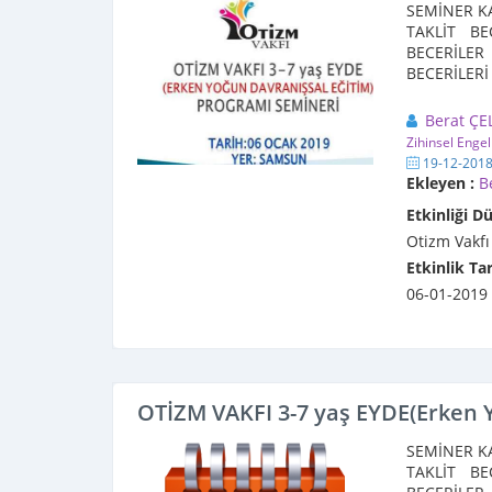
SEMİNER KA
TAKLİT BE
BECERİLER 
BECERİLERİ
Eğitime ...
Berat ÇE
Zihinsel Engel
19-12-201
Ekleyen :
B
Etkinliği D
Otizm Vakfı
Etkinlik Tar
06-01-2019
OTİZM VAKFI 3-7 yaş EYDE(Erken
SEMİNER KA
TAKLİT BE