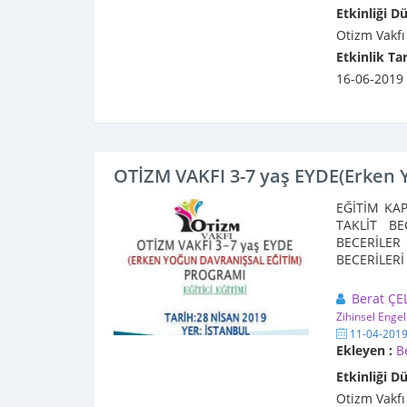
Etkinliği D
Otizm Vakfı
Etkinlik Tar
16-06-2019
OTİZM VAKFI 3-7 yaş EYDE(Erken 
EĞİTİM KAP
TAKLİT BE
BECERİLER 
BECERİLERİ
Eğitime ...
Berat ÇE
Zihinsel Engel
11-04-201
Ekleyen :
B
Etkinliği D
Otizm Vakfı