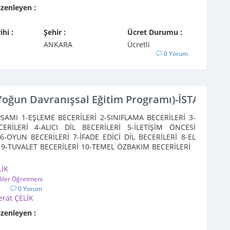
üzenleyen :
ihi :
Şehir :
Ücret Durumu :
ANKARA
Ücretli
0 Yorum
Yoğun Davranışsal Eğitim Programı)-İSTANBUL
SAMI 1-EŞLEME BECERİLERİ 2-SINIFLAMA BECERİLERİ 3-
CERİLERİ 4-ALICI DİL BECERİLERİ 5-İLETİŞİM ÖNCESİ
6-OYUN BECERİLERİ 7-İFADE EDİCİ DİL BECERİLERİ 8-EL
 9-TUVALET BECERİLERİ 10-TEMEL ÖZBAKIM BECERİLERİ
LİK
liler Öğretmeni
9
0 Yorum
erat ÇELİK
üzenleyen :