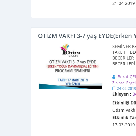
21-04-2019
OTİZM VAKFI 3-7 yaş EYDE(Erken 
SEMİNER KA
TAKLİT BE
BECERİLER 
BECERİLERİ
Eğitime kiml
Berat ÇE
Zihinsel Engel
24-02-201
Ekleyen :
B
Etkinliği D
Otizm Vakfı
Etkinlik Tar
17-03-2019