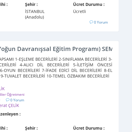
ihi :
Şehir :
Ücret Durumu :
İSTANBUL
Ücretli
(Anadolu)
0 Yorum
Yoğun Davranışsal Eğitim Programı) SEMİNERİ
PSAMI 1-EŞLEME BECERİLERİ 2-SINIFLAMA BECERİLERİ 3-
CERİLERİ 4-ALICI DİL BECERİLERİ 5-İLETİŞİM ÖNCESİ
6-OYUN BECERİLERİ 7-İFADE EDİCİ DİL BECERİLERİ 8-EL
 9-TUVALET BECERİLERİ 10-TEMEL ÖZBAKIM BECERİLERİ
LİK
liler Öğretmeni
9
0 Yorum
erat ÇELİK
üzenleyen :
ihi :
Şehir :
Ücret Durumu :