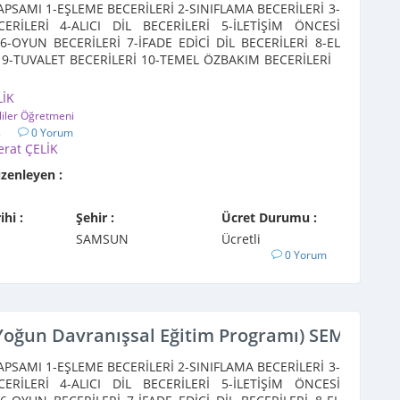
PSAMI 1-EŞLEME BECERİLERİ 2-SINIFLAMA BECERİLERİ 3-
CERİLERİ 4-ALICI DİL BECERİLERİ 5-İLETİŞİM ÖNCESİ
6-OYUN BECERİLERİ 7-İFADE EDİCİ DİL BECERİLERİ 8-EL
 9-TUVALET BECERİLERİ 10-TEMEL ÖZBAKIM BECERİLERİ
LİK
liler Öğretmeni
8
0 Yorum
erat ÇELİK
üzenleyen :
ihi :
Şehir :
Ücret Durumu :
SAMSUN
Ücretli
0 Yorum
 Yoğun Davranışsal Eğitim Programı) SEMİNER
PSAMI 1-EŞLEME BECERİLERİ 2-SINIFLAMA BECERİLERİ 3-
CERİLERİ 4-ALICI DİL BECERİLERİ 5-İLETİŞİM ÖNCESİ