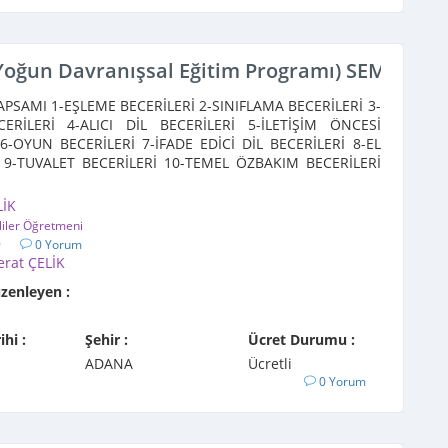
Yoğun Davranışsal Eğitim Programı) SEMİNERİ
PSAMI 1-EŞLEME BECERİLERİ 2-SINIFLAMA BECERİLERİ 3-
CERİLERİ 4-ALICI DİL BECERİLERİ 5-İLETİŞİM ÖNCESİ
6-OYUN BECERİLERİ 7-İFADE EDİCİ DİL BECERİLERİ 8-EL
 9-TUVALET BECERİLERİ 10-TEMEL ÖZBAKIM BECERİLERİ
er ...
LİK
liler Öğretmeni
9
0 Yorum
erat ÇELİK
üzenleyen :
ihi :
Şehir :
Ücret Durumu :
ADANA
Ücretli
0 Yorum