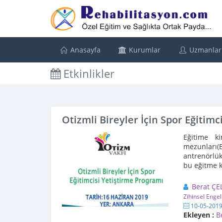
Anasayfa
Kurumlar
Uzmanlar
Etkinlikler
Otizmli Bireyler İçin Spor Eğiti
Eğitime ki
mezunları(
antrenörlük
bu eğitme ka
Berat ÇE
Zihinsel Engel
10-05-201
Ekleyen :
B