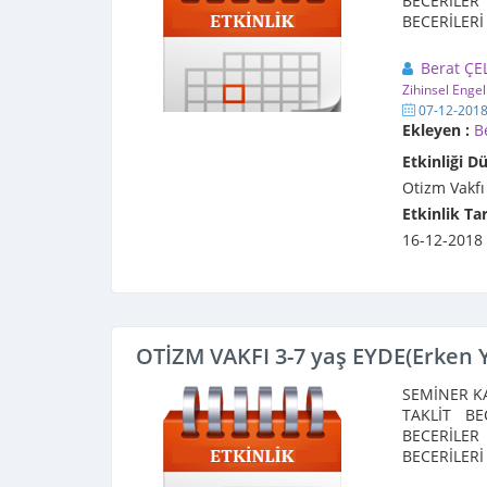
BECERİLER 
BECERİLERİ
Eğitime ...
Berat ÇE
Zihinsel Engel
07-12-201
Ekleyen :
B
Etkinliği D
Otizm Vakfı
Etkinlik Tar
16-12-2018
OTİZM VAKFI 3-7 yaş EYDE(Erken
SEMİNER KA
TAKLİT BE
BECERİLER 
BECERİLERİ
Eğitime ...