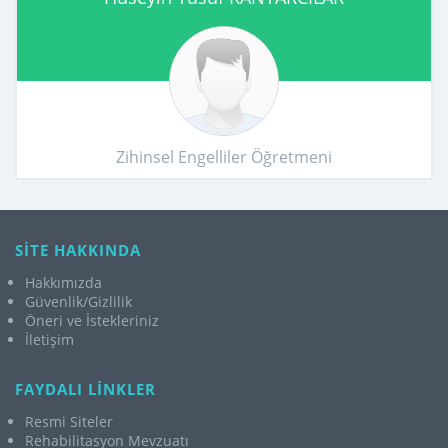
Zihinsel Engelliler Öğretmeni
SİTE HAKKINDA
Hakkımızda
Güvenlik/Gizlilik
Öneri ve İstekleriniz
İletişim
FAYDALI LİNKLER
Resmi Siteler
Rehabilitasyon Mevzuatı