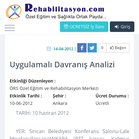
ÜCRETSİZ İş İlanı
Giriş
0
Beğen
14-04-2012 |
Uygulamalı Davranış Analizi
Etkinliği Düzenleyen :
ÖRS Özel Eğitim ve Rehabilitasyon Merkezi
Etkinlik Tarihi :
Şehir :
Ücret Durumu :
10-06-2012
Ankara
Ücretli
TARİH: 10 haziran 2012
YER: Sincan Belediyesi Konferans Salonu-Lale
Meydanı/Sincan/ANKARA (PTT karşısı, Yağmur