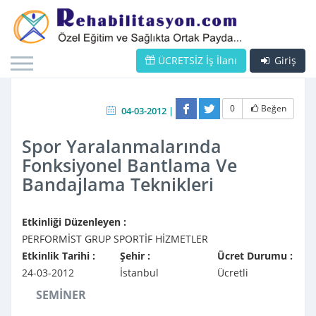
ÜCRETSİZ İş İlanı
Giriş
0
Beğen
04-03-2012 |
Spor Yaralanmalarında
Fonksiyonel Bantlama Ve
Bandajlama Teknikleri
Etkinliği Düzenleyen :
PERFORMİST GRUP SPORTİF HİZMETLER
Etkinlik Tarihi :
Şehir :
Ücret Durumu :
24-03-2012
İstanbul
Ücretli
SEMİNER