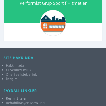
Performist Grup Sportif Hizmetler
SİTE HAKKINDA
Hakkımızda
Güvenlik/Gizlilik
Öneri ve İstekleriniz
İletişim
FAYDALI LİNKLER
Resmi Siteler
Rehabilitasyon Mevzuatı