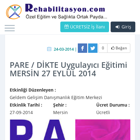
ÜCRETSİZ İş İlanı
Giriş
0
Beğen
24-03-2014 |
PARE / DİKTE Uygulayıcı Eğitimi
MERSİN 27 EYLÜL 2014
Etkinliği Düzenleyen :
Geldem Gelişim Danışmanlık Eğitim Merkezi
Etkinlik Tarihi :
Şehir :
Ücret Durumu :
27-09-2014
Mersin
Ücretli