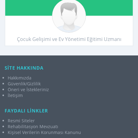
Çocuk Gelişimi ve Ev Yönetimi Eğitimi Uzmanı
SİTE HAKKINDA
Hakkımızda
Güvenlik/Gizlilik
Öneri ve İstekleriniz
İletişim
FAYDALI LİNKLER
Resmi Siteler
Rehabilitasyon Mevzuatı
Kişisel Verilerin Korunması Kanunu