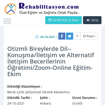
ÜCRETSİZ İş İlanı
Giriş
0
Beğen
04-10-2021 |
Otizmli Bireylerde Dil--
Konuşma/İletişim ve Alternatif
İletişim Becerilerinin
Öğretimi/Zoom-Online Eğitim-
Ekim
Etkinliği Düzenleyen :
Berat Çelik Gelişimsel Destek Akademisi
Etkinlik Tarihi :
Şehir :
Ücret Durumu :
24-10-2021
Ankara
Ücretli