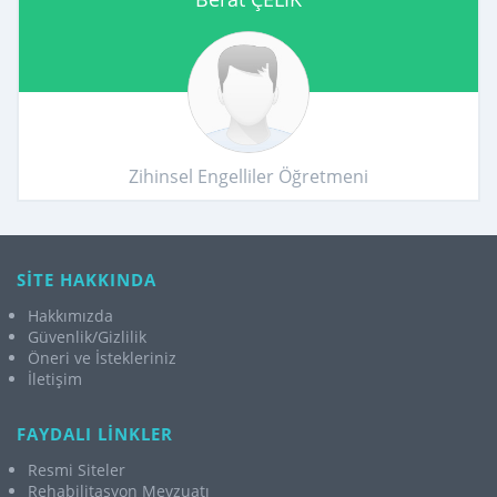
Zihinsel Engelliler Öğretmeni
SİTE HAKKINDA
Hakkımızda
Güvenlik/Gizlilik
Öneri ve İstekleriniz
İletişim
FAYDALI LİNKLER
Resmi Siteler
Rehabilitasyon Mevzuatı