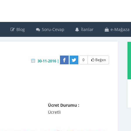
Blog
Soru-Cevap
İlanlar
e-Mağaza
0
Beğen
30-11-2016 |
Ücret Durumu :
Ücretli