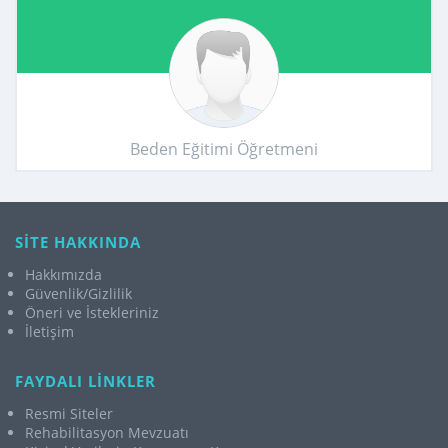
Beden Eğitimi Öğretmeni
SİTE HAKKINDA
Hakkımızda
Güvenlik/Gizlilik
Öneri ve İstekleriniz
İletişim
FAYDALI LİNKLER
Resmi Siteler
Rehabilitasyon Mevzuatı