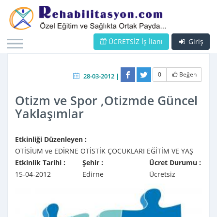
ÜCRETSİZ İş İlanı
Giriş
0
Beğen
28-03-2012 |
Otizm ve Spor ,Otizmde Güncel
Yaklaşımlar
Etkinliği Düzenleyen :
OTİSİUM ve EDİRNE OTİSTİK ÇOCUKLARI EĞİTİM VE YAŞ
Etkinlik Tarihi :
Şehir :
Ücret Durumu :
15-04-2012
Edirne
Ücretsiz