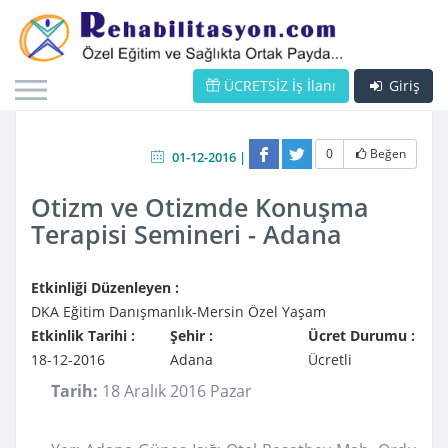
ÜCRETSİZ İş İlanı
Giriş
0
Beğen
01-12-2016 |
Otizm ve Otizmde Konuşma
Terapisi Semineri - Adana
Etkinliği Düzenleyen :
DKA Eğitim Danışmanlık-Mersin Özel Yaşam
Etkinlik Tarihi :
Şehir :
Ücret Durumu :
18-12-2016
Adana
Ücretli
Tarih:
18 Aralık 2016 Pazar