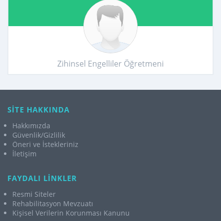
Zihinsel Engelliler Öğretmeni
SİTE HAKKINDA
Hakkımızda
Güvenlik/Gizlilik
Öneri ve İstekleriniz
İletişim
FAYDALI LİNKLER
Resmi Siteler
Rehabilitasyon Mevzuatı
Kişisel Verilerin Korunması Kanunu