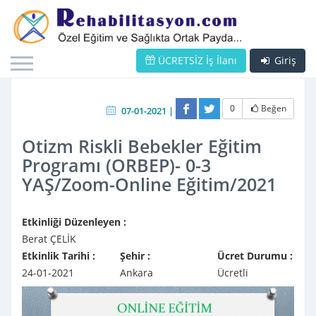
ÜCRETSİZ İş İlanı
Giriş
0
Beğen
07-01-2021 |
Otizm Riskli Bebekler Eğitim
Programı (ORBEP)- 0-3
YAŞ/Zoom-Online Eğitim/2021
Etkinliği Düzenleyen :
Berat ÇELİK
Etkinlik Tarihi :
Şehir :
Ücret Durumu :
24-01-2021
Ankara
Ücretli