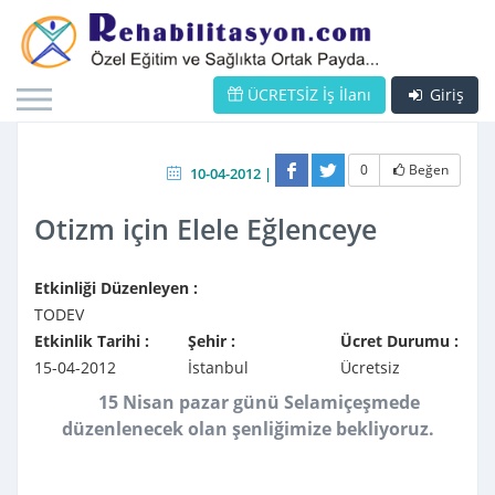
ÜCRETSİZ İş İlanı
Giriş
0
Beğen
10-04-2012 |
Otizm için Elele Eğlenceye
Etkinliği Düzenleyen :
TODEV
Etkinlik Tarihi :
Şehir :
Ücret Durumu :
15-04-2012
İstanbul
Ücretsiz
15 Nisan pazar günü Selamiçeşmede
düzenlenecek olan şenliğimize bekliyoruz.