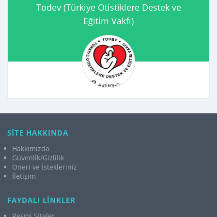
Todev (Türkiye Otistiklere Destek ve
Eğitim Vakfı)
SİTE HAKKINDA
Hakkımızda
Güvenlik/Gizlilik
Öneri ve İstekleriniz
İletişim
FAYDALI LİNKLER
Resmi Siteler