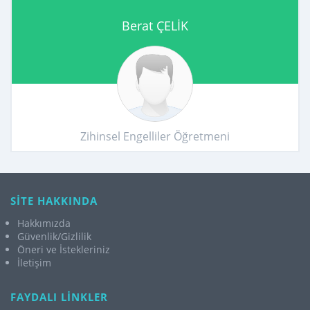
Berat ÇELİK
Zihinsel Engelliler Öğretmeni
SİTE HAKKINDA
Hakkımızda
Güvenlik/Gizlilik
Öneri ve İstekleriniz
İletişim
FAYDALI LİNKLER