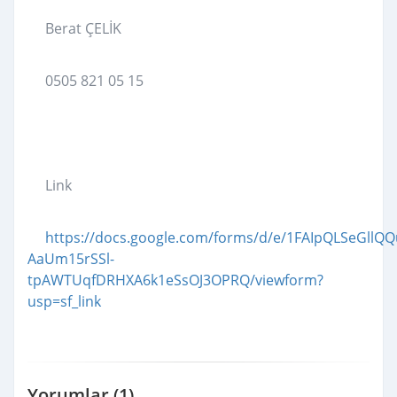
Berat ÇELİK
0505 821 05 15
Link
https://docs.google.com/forms/d/e/1FAIpQLSeGllQ
AaUm15rSSl-
tpAWTUqfDRHXA6k1eSsOJ3OPRQ/viewform?
usp=sf_link
Yorumlar (1)