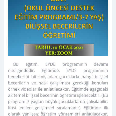
Bu eğitim, EYDE programının devamı
niteliğindedir. Eğitimde, EYDE programının
hedeflerini bitirmiş olan çocuklarla hangi bilişsel
becerilerin ve nasıl çalışılması gerektiği konuları
örnek videolar ile anlatılacaktır. Eğitimde aşağıdaki
22 temel bilişsel becerinin öğretimi işlenecektir. (Bu
program 7 yaştan büyük çocuklarla da çalışılabilir.
Kast edilen gelişimsel sıralamadır) Eğitimde ilk
olarak yanlışsız öğretim yöntemleri anlatılacaktır.