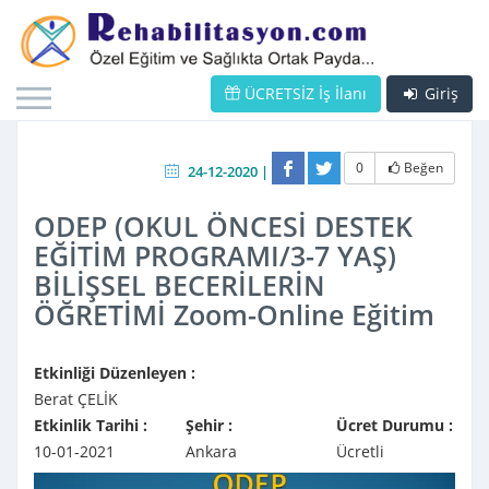
ÜCRETSİZ İş İlanı
Giriş
0
Beğen
24-12-2020 |
ODEP (OKUL ÖNCESİ DESTEK
EĞİTİM PROGRAMI/3-7 YAŞ)
BİLİŞSEL BECERİLERİN
ÖĞRETİMİ Zoom-Online Eğitim
Etkinliği Düzenleyen :
Berat ÇELİK
Etkinlik Tarihi :
Şehir :
Ücret Durumu :
10-01-2021
Ankara
Ücretli