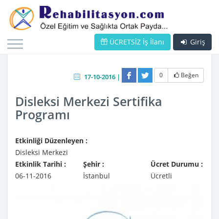
ÜCRETSİZ İş İlanı
Giriş
0
Beğen
17-10-2016 |
Disleksi Merkezi Sertifika
Programı
Etkinliği Düzenleyen :
Disleksi Merkezi
Etkinlik Tarihi :
Şehir :
Ücret Durumu :
06-11-2016
İstanbul
Ücretli