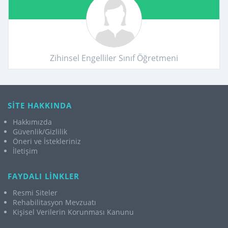
Zihinsel Engelliler Sınıf Öğretmeni
SİTE HAKKINDA
Hakkımızda
Güvenlik/Gizlilik
Öneri ve İstekleriniz
İletişim
FAYDALI LİNKLER
Resmi Siteler
Rehabilitasyon Mevzuatı
Kişisel Verilerin Korunması Kanunu