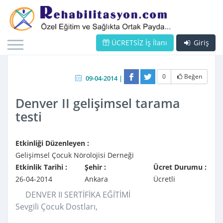
ÜCRETSİZ İş İlanı
Giriş
0
Beğen
09-04-2014 |
Denver II gelişimsel tarama
testi
Etkinliği Düzenleyen :
Gelişimsel Çocuk Nörolojisi Derneği
Etkinlik Tarihi :
Şehir :
Ücret Durumu :
26-04-2014
Ankara
Ücretli
DENVER II SERTİFİKA EĞİTİMİ
Sevgili Çocuk Dostları,