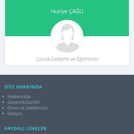
Huriye ÇAĞLI
Çocuk Gelişimi ve Eğitimcisi
SİTE HAKKINDA
Hakkımızda
Güvenlik/Gizlilik
Öneri ve İstekleriniz
İletişim
FAYDALI LİNKLER