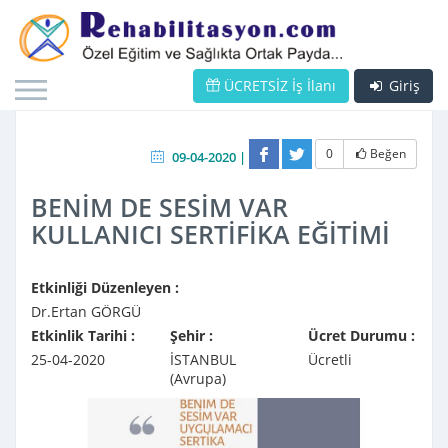
ÜCRETSİZ İş İlanı
Giriş
0
Beğen
09-04-2020 |
BENİM DE SESİM VAR
KULLANICI SERTİFİKA EĞİTİMİ
Etkinliği Düzenleyen :
Dr.Ertan GÖRGÜ
Etkinlik Tarihi :
Şehir :
Ücret Durumu :
25-04-2020
İSTANBUL
Ücretli
(Avrupa)