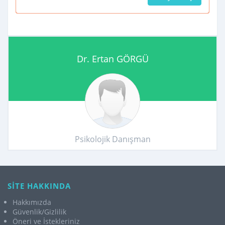
Dr. Ertan GÖRGÜ
Psikolojik Danışman
SİTE HAKKINDA
Hakkımızda
Güvenlik/Gizlilik
Öneri ve İstekleriniz