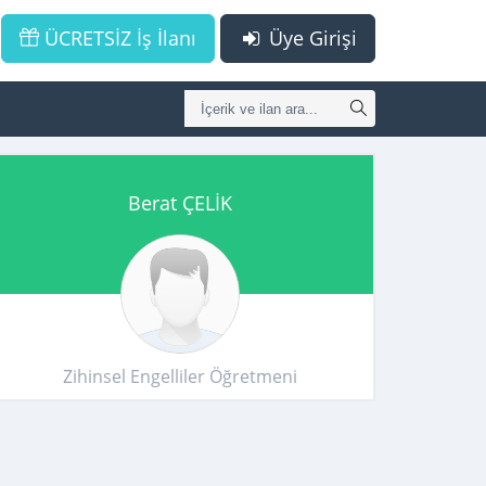
ÜCRETSİZ İş İlanı
Üye Girişi
Berat ÇELİK
Zihinsel Engelliler Öğretmeni