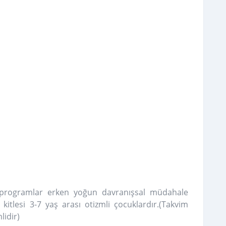
,
 programlar erken yoğun davranışsal müdahale
itlesi 3-7 yaş arası otizmli çocuklardır.(Takvim
lidir)