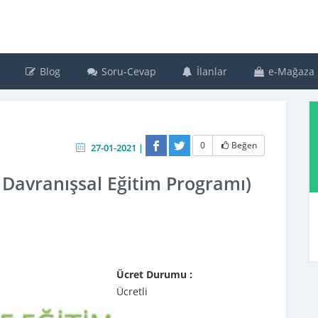
Blog
Soru-Cevap
İlanlar
e-Mağaza
0
Beğen
27-01-2021 |
 Davranışsal Eğitim Programı)
Ücret Durumu :
Ücretli